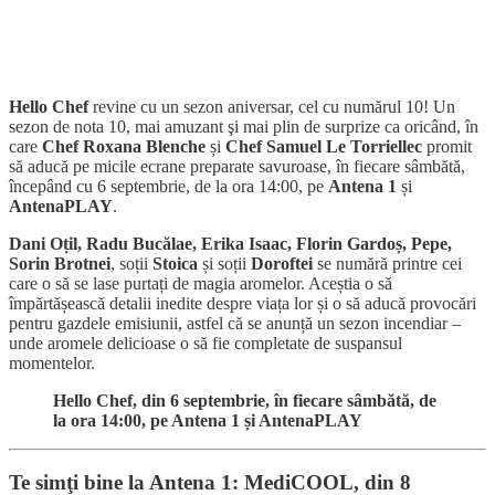
Hello Chef
revine cu un sezon aniversar, cel cu numărul 10! Un
sezon de nota 10, mai amuzant şi mai plin de surprize ca oricând, în
care
Chef Roxana Blenche
și
Chef Samuel Le Torriellec
promit
să aducă pe micile ecrane preparate savuroase, în fiecare sâmbătă,
începând cu 6 septembrie, de la ora 14:00, pe
Antena 1
și
AntenaPLAY
.
Dani Oțil, Radu Bucălae, Erika Isaac, Florin Gardoș, Pepe,
Sorin Brotnei
, soții
Stoica
și soții
Doroftei
se numără printre cei
care o să se lase purtați de magia aromelor. Aceștia o să
împărtășească detalii inedite despre viața lor și o să aducă provocări
pentru gazdele emisiunii, astfel că se anunță un sezon incendiar –
unde aromele delicioase o să fie completate de suspansul
momentelor.
Hello Chef, din 6 septembrie, în fiecare sâmbătă, de
la ora 14:00, pe Antena 1 și AntenaPLAY
Te simţi bine la Antena 1: MediCOOL, din 8