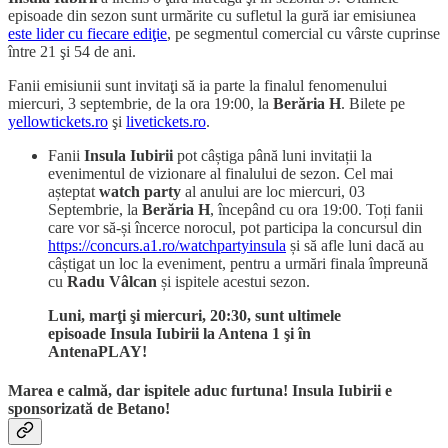
episoade din sezon sunt urmărite cu sufletul la gură iar emisiunea
este lider cu fiecare ediţie
, pe segmentul comercial cu vârste cuprinse
între 21 şi 54 de ani.
Fanii emisiunii sunt invitaţi să ia parte la finalul fenomenului
miercuri, 3 septembrie, de la ora 19:00, la
Berăria H
. Bilete pe
yellowtickets.ro
şi
livetickets.ro
.
Fanii
Insula Iubirii
pot câștiga până luni invitații la
evenimentul de vizionare al finalului de sezon. Cel mai
așteptat
watch party
al anului are loc miercuri, 03
Septembrie, la
Berăria H
, începând cu ora 19:00. Toți fanii
care vor să-și încerce norocul, pot participa la concursul din
https://concurs.a1.ro/watchpartyinsula
și să afle luni dacă au
câștigat un loc la eveniment, pentru a urmări finala împreună
cu
Radu Vâlcan
și ispitele acestui sezon.
Luni, marţi şi miercuri, 20:30, sunt ultimele
episoade Insula Iubirii la Antena 1 şi în
AntenaPLAY!
Marea e calmă, dar ispitele aduc furtuna! Insula Iubirii e
sponsorizată de Betano!