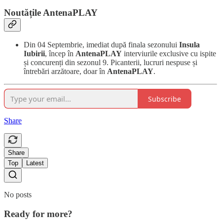
Noutățile AntenaPLAY
Din 04 Septembrie, imediat după finala sezonului
Insula
Iubirii
, încep în
AntenaPLAY
interviurile exclusive cu ispite
și concurenți din sezonul 9. Picanterii, lucruri nespuse și
întrebări arzătoare, doar în
AntenaPLAY
.
Subscribe
Share
Share
Top
Latest
No posts
Ready for more?