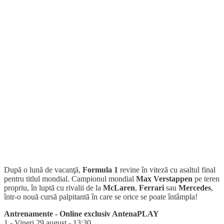
După o lună de vacanţă,
Formula 1
revine în viteză cu asaltul final
pentru titlul mondial. Campionul mondial
Max Verstappen
pe teren
propriu, în luptă cu rivalii de la
McLaren
,
Ferrari
sau
Mercedes
,
într-o nouă cursă palpitantă în care se orice se poate întâmpla!
Antrenamente - Online exclusiv AntenaPLAY
1 - Vineri 29 august - 13:30