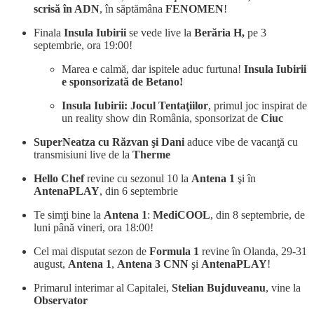
scrisă în ADN
, în săptămâna
FENOMEN
!
Finala
Insula Iubirii
se vede live la
Berăria H,
pe 3
septembrie, ora 19:00!
Marea e calmă, dar ispitele aduc furtuna!
Insula Iubirii
e sponsorizată de Betano!
Insula Iubirii: Jocul Tentaţiilor
, primul joc inspirat de
un reality show din România, sponsorizat de
Ciuc
SuperNeatza cu Răzvan şi Dani
aduce vibe de vacanţă cu
transmisiuni live de la
Therme
Hello Chef
revine cu sezonul 10 la
Antena 1
şi în
AntenaPLAY
, din 6 septembrie
Te simţi bine la
Antena 1
:
MediCOOL
, din 8 septembrie, de
luni până vineri, ora 18:00!
Cel mai disputat sezon de
Formula 1
revine în Olanda, 29-31
august,
Antena 1
,
Antena 3 CNN
şi
AntenaPLAY
!
Primarul interimar al Capitalei,
Stelian Bujduveanu
, vine la
Observator