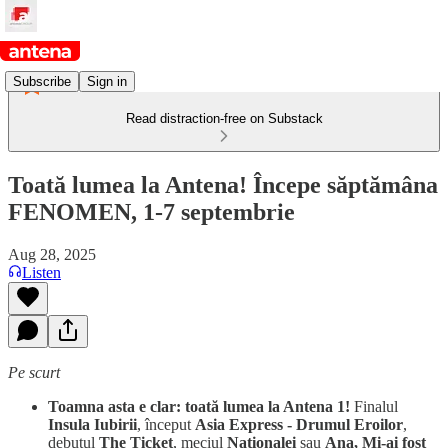
Subscribe
Sign in
Read distraction-free on Substack
Toată lumea la Antena! Începe săptămâna
FENOMEN, 1-7 septembrie
Aug 28, 2025
Listen
Pe scurt
Toamna asta e clar: toată lumea la Antena 1!
Finalul
Insula Iubirii
, început
Asia Express - Drumul Eroilor
,
debutul
The Ticket
, meciul
Naţionalei
sau
Ana, Mi-ai fost