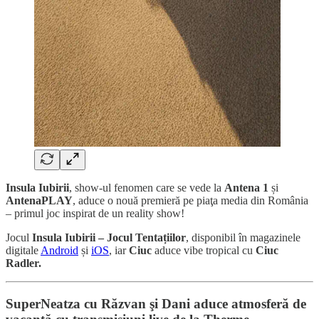
Insula Iubirii
, show-ul fenomen care se vede la
Antena 1
și
AntenaPLAY
, aduce o nouă premieră pe piaţa media din România
– primul joc inspirat de un reality show!
Jocul
Insula Iubirii – Jocul Tentațiilor
, disponibil în magazinele
digitale
Android
și
iOS
, iar
Ciuc
aduce vibe tropical cu
Ciuc
Radler.
SuperNeatza cu Răzvan şi Dani aduce atmosferă de