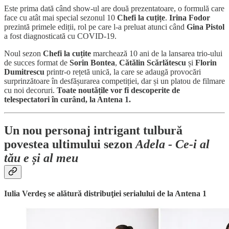
Este prima dată când show-ul are două prezentatoare, o formulă care
face cu atât mai special sezonul 10
Chefi la cuțițe
.
Irina Fodor
prezintă primele ediții, rol pe care l-a preluat atunci când
Gina Pistol
a fost diagnosticată cu COVID-19.
Noul sezon
Chefi la cuțite
marchează 10 ani de la lansarea trio-ului
de succes format de
Sorin Bontea
,
Cătălin Scărlătescu
și
Florin
Dumitrescu
printr-o rețetă unică, la care se adaugă provocări
surprinzătoare în desfășurarea competiției, dar și un platou de filmare
cu noi decoruri.
Toate noutățile vor fi descoperite de
telespectatori în curând, la Antena 1.
Un nou personaj intrigant tulbură
povestea ultimului sezon
Adela - Ce-i al
tău e și al meu
Iulia Verdeş se alătură distribuţiei serialului de la Antena 1