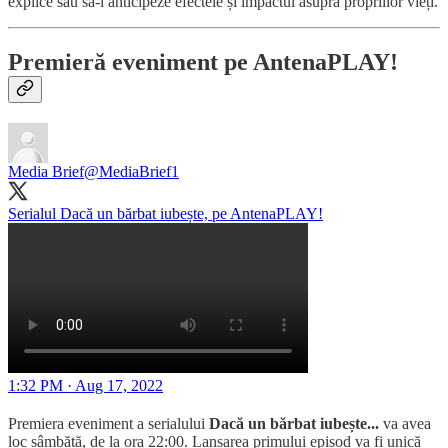
explice sau să-i anticipeze efectele și impactul asupra propriilor vieți.
Premieră eveniment pe AntenaPLAY!
Media Brief
@MediaBrief1
Serialul Dacă un bărbat iubește, pe AntenaPLAY!
1:32 PM · Aug 17, 2022
Premiera eveniment a serialului
Dacă un bărbat iubește...
va avea
loc sâmbătă, de la ora 22:00. Lansarea primului episod va fi unică