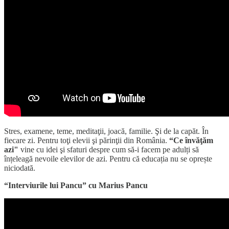
Stres, examene, teme, meditaţii, joacă, familie. Şi de la capăt. În
fiecare zi. Pentru toţi elevii şi părinţii din România.
“Ce învăţăm
azi"
vine cu idei şi sfaturi despre cum să-i facem pe adulți să
înțeleagă nevoile elevilor de azi. Pentru că educația nu se oprește
niciodată.
“Interviurile lui Pancu” cu Marius Pancu