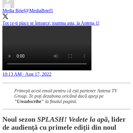
Media Brief
@MediaBrief1
Tot ce-ţi place se întoarce, toamna asta, la Antena 1!
10:13 AM · Aug 17, 2022
Primești acest email pentru că ești partener Antena TV
Group. Te poţi dezabona oricând dacă apeşi pe
"Unsubscribe"
la finalul paginii.
Noul sezon
SPLASH! Vedete la apă
, lider
de audienţă cu primele ediţii din noul