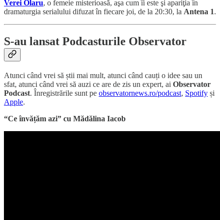
Verei Olaru
, o femeie misterioasă, aşa cum îi este şi apariţia în
dramaturgia serialului difuzat în fiecare joi, de la 20:30, la
Antena 1
.
S-au lansat Podcasturile Observator
Atunci când vrei să știi mai mult, atunci când cauți o idee sau un
sfat, atunci când vrei să auzi ce are de zis un expert, ai
Observator
Podcast
. Înregistrările sunt pe
observatornews.ro/podcast
,
Spotify
și
Apple
.
“Ce învățăm azi” cu Mădălina Iacob