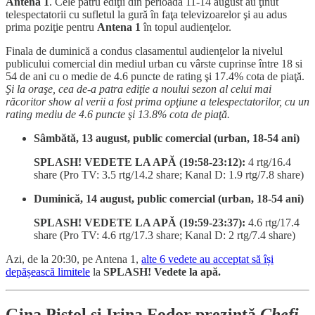
Antena 1
. Cele patru ediţii din perioada 11-14 august au ţinut
telespectatorii cu sufletul la gură în faţa televizoarelor şi au adus
prima poziţie pentru
Antena 1
în topul audienţelor.
Finala de duminică a condus clasamentul audienţelor la nivelul
publicului comercial din mediul urban cu vârste cuprinse între 18 si
54 de ani cu o medie de 4.6 puncte de rating şi 17.4% cota de piaţă.
Şi la oraşe, cea de-a patra ediţie a noului sezon al celui mai
răcoritor show al verii a fost prima opţiune a telespectatorilor, cu un
rating mediu de 4.6 puncte şi 13.8% cota de piaţă.
Sâmbătă, 13 august, public comercial (urban, 18-54 ani)
SPLASH! VEDETE LA APĂ (19:58-23:12):
4 rtg/16.4
share (Pro TV: 3.5 rtg/14.2 share; Kanal D: 1.9 rtg/7.8 share)
Duminică, 14 august, public comercial (urban, 18-54 ani)
SPLASH! VEDETE LA APĂ (19:59-23:37):
4.6 rtg/17.4
share (Pro TV: 4.6 rtg/17.3 share; Kanal D: 2 rtg/7.4 share)
Azi, de la 20:30, pe Antena 1,
alte 6 vedete au acceptat să își
depășească limitele
la
SPLASH! Vedete la apă.
Gina Pistol şi Irina Fodor prezintă
Chefi