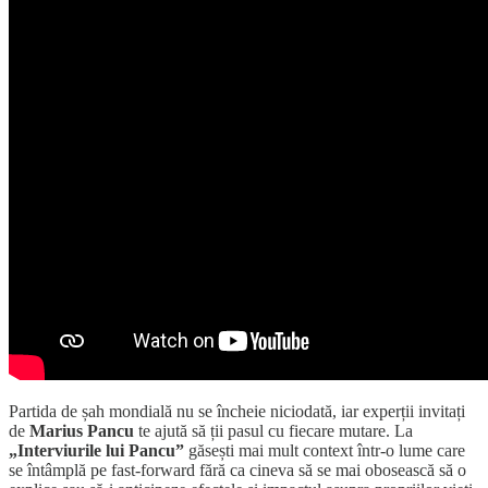
Partida de șah mondială nu se încheie niciodată, iar experții invitați
de
Marius Pancu
te ajută să ții pasul cu fiecare mutare. La
„Interviurile lui Pancu”
găsești mai mult context într-o lume care
se întâmplă pe fast-forward fără ca cineva să se mai obosească să o