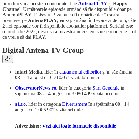
prin difuzarea acesteia concomitent pe
AntenaPLAY
și
Happy
Channel
. Următoarele episoade urmând să fie disponibile doar pe
AntenaPLAY
. Episodul 2 va putea fi urmărit chiar în seara
premierei pe
AntenaPLAY
, iar săptămânal în fiecare zi de luni, câte
2 noi episoade vor fi disponibile abonaților platformei. Serialul este
o producție 2022, descris ca povestea unei Cenușărese moderne. Tot
ce vrei e să dai PLAY.
Digital Antena TV Group
Intact Media
, lider în
clasamentul editorilor
și în săptămâna
08 - 14 august cu 6.710.054 vizitatori unici
ObservatorNews.ro
, lider în categoria
Știri Generale
în
săptămâna 08 - 14 august cu 3.080.499 vizitatori unici
a1.ro
, lider în categoria
Divertisment
în săptămâna 08 - 14
august cu 1.085.907 vizitatori unici
Advertising:
Vezi aici toate formatele disponibile