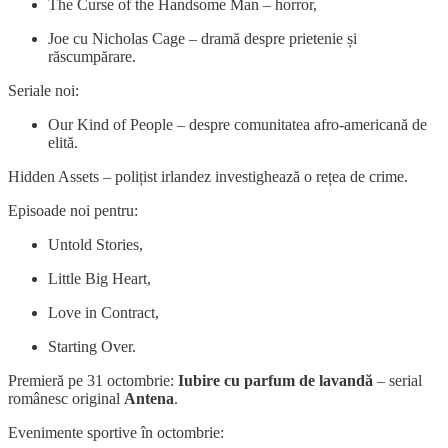
The Curse of the Handsome Man – horror,
Joe cu Nicholas Cage – dramă despre prietenie și
răscumpărare.
Seriale noi:
Our Kind of People – despre comunitatea afro-americană de
elită.
Hidden Assets – polițist irlandez investighează o rețea de crime.
Episoade noi pentru:
Untold Stories,
Little Big Heart,
Love in Contract,
Starting Over.
Premieră pe 31 octombrie:
Iubire cu parfum de lavandă
– serial
românesc original
Antena
.
Evenimente sportive în octombrie: