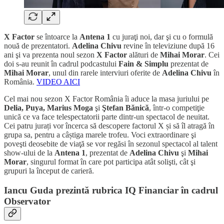
X Factor
se întoarce la
Antena 1
cu juraţi noi, dar şi cu o formulă
nouă de prezentatori.
Adelina Chivu
revine în televiziune după 16
ani şi va prezenta noul sezon
X Factor
alături de
Mihai Morar
. Cei
doi s-au reunit în cadrul podcastului
Fain & Simplu
prezentat de
Mihai Morar
, unul din rarele interviuri oferite de
Adelina Chivu
în
România.
VIDEO AICI
Cel mai nou sezon X Factor România îi aduce la masa juriului pe
Delia, Puya, Marius Moga
şi
Ştefan Bănică
, într-o competiţie
unică ce va face telespectatorii parte dintr-un spectacol de neuitat.
Cei patru jurați vor încerca să descopere factorul X și să îl atragă în
grupa sa, pentru a câștiga marele trofeu. Voci extraordinare şi
poveşti deosebite de viaţă se vor regăsi în sezonul spectacol al talent
show-ului de la
Antena 1
, prezentat de
Adelina Chivu
şi
Mihai
Morar
, singurul format în care pot participa atât solişti, cât şi
grupuri la început de carieră.
Iancu Guda prezintă rubrica IQ Financiar în cadrul
Observator