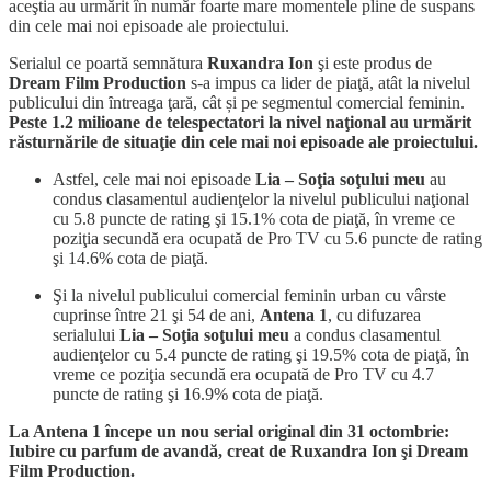
aceştia au urmărit în număr foarte mare momentele pline de suspans
din cele mai noi episoade ale proiectului.
Serialul ce poartă semnătura
Ruxandra Ion
şi este produs de
Dream Film Production
s-a impus ca lider de piaţă, atât la nivelul
publicului din ȋntreaga ţară, cât și pe segmentul comercial feminin.
Peste 1.2 milioane de telespectatori la nivel naţional au urmărit
răsturnările de situaţie din cele mai noi episoade ale proiectului.
Astfel, cele mai noi episoade
Lia – Soţia soţului meu
au
condus clasamentul audienţelor la nivelul publicului naţional
cu 5.8 puncte de rating şi 15.1% cota de piaţă, în vreme ce
poziţia secundă era ocupată de Pro TV cu 5.6 puncte de rating
şi 14.6% cota de piaţă.
Şi la nivelul publicului comercial feminin urban cu vârste
cuprinse între 21 şi 54 de ani,
Antena 1
, cu difuzarea
serialului
Lia – Soţia soţului meu
a condus clasamentul
audienţelor cu 5.4 puncte de rating şi 19.5% cota de piaţă, în
vreme ce poziţia secundă era ocupată de Pro TV cu 4.7
puncte de rating şi 16.9% cota de piaţă.
La Antena 1 începe un nou serial original din 31 octombrie:
Iubire cu parfum de avandă, creat de Ruxandra Ion şi Dream
Film Production.