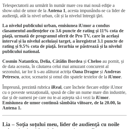
Telespectatorii au urmărit ȋn număr mare cea mai nouă ediţie a
show-ului de umor de la
Antena 1
, acesta impunându-se ca lider de
audienţă, atât la nivel urban, cât și la nivelul ȋntregii ţări.
La nivelul publicului urban, emisiunea iUmor a condus
clasamentul audienţelor cu 3.6 puncte de rating și 11% cota de
piaţă, urmată de programul oferit de Pro TV, care ȋn același
interval și la nivelul aceluiași target, a ȋnregistrat 3.1 puncte de
rating și 9.5% cota de piaţă. Ierarhia se păstrează și la nivelul
publicului national.
Cosmin Natanticu, Delia, Cătălin Bordea
și
Cheloo
au pornit, și
de data aceasta, în căutarea celui mai amuzant concurent al
sezonului, iar lor li s-au alăturat actrița
Oana Dragne
și
Andreas
Petrescu
, actor, scenarist și omul din spatele textelor de la
iUmor
.
Împreună, prezintă rubrica
iReal
, care încheie fiecare ediție iUmor
cu o poveste senzațională, spusă de câte un nume mare din industrie,
dar și de oameni pe care nu te-ai aștepta să-i vezi la
iUmor
.
Emisiunea de umor continuă sâmbăta viitoare, de la 20.00, la
Antena 1.
Lia – Soţia soţului meu, lider de audienţă cu noile