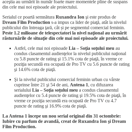
aceştia au urmărit în număr foarte mare momentele pline de suspans
din cele mai noi episoade ale proiectului.
Serialul ce poartă semnătura
Ruxandra Ion
şi este produs de
Dream Film Production
s-a impus ca lider de piaţă, atât la nivelul
publicului din ȋntreaga ţară, cât și pe segmentul comercial feminin.
Peste 1.2 milioane de telespectatori la nivel naţional au urmărit
răsturnările de situaţie din cele mai noi episoade ale proiectului.
Astfel, cele mai noi episoade
Lia – Soţia soţului meu
au
condus clasamentul audienţelor la nivelul publicului naţional
cu 5.8 puncte de rating şi 15.1% cota de piaţă, în vreme ce
poziţia secundă era ocupată de Pro TV cu 5.6 puncte de rating
şi 14.6% cota de piaţă.
Şi la nivelul publicului comercial feminin urban cu vârste
cuprinse între 21 şi 54 de ani,
Antena 1
, cu difuzarea
serialului
Lia – Soţia soţului meu
a condus clasamentul
audienţelor cu 5.4 puncte de rating şi 19.5% cota de piaţă, în
vreme ce poziţia secundă era ocupată de Pro TV cu 4.7
puncte de rating şi 16.9% cota de piaţă.
La Antena 1 începe un nou serial original din 31 octombrie:
Iubire cu parfum de avandă, creat de Ruxandra Ion şi Dream
Film Production.