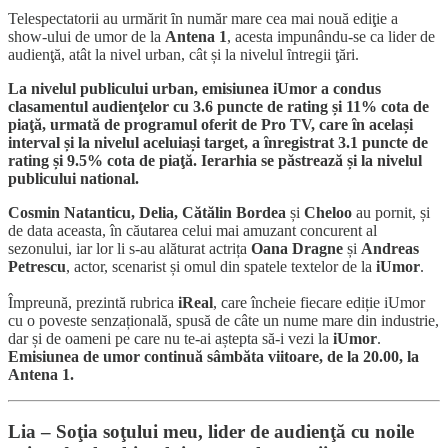
Telespectatorii au urmărit ȋn număr mare cea mai nouă ediţie a
show-ului de umor de la
Antena 1
, acesta impunându-se ca lider de
audienţă, atât la nivel urban, cât și la nivelul ȋntregii ţări.
La nivelul publicului urban, emisiunea iUmor a condus
clasamentul audienţelor cu 3.6 puncte de rating și 11% cota de
piaţă, urmată de programul oferit de Pro TV, care ȋn același
interval și la nivelul aceluiași target, a ȋnregistrat 3.1 puncte de
rating și 9.5% cota de piaţă. Ierarhia se păstrează și la nivelul
publicului national.
Cosmin Natanticu, Delia, Cătălin Bordea
și
Cheloo
au pornit, și
de data aceasta, în căutarea celui mai amuzant concurent al
sezonului, iar lor li s-au alăturat actrița
Oana Dragne
și
Andreas
Petrescu
, actor, scenarist și omul din spatele textelor de la
iUmor
.
Împreună, prezintă rubrica
iReal
, care încheie fiecare ediție iUmor
cu o poveste senzațională, spusă de câte un nume mare din industrie,
dar și de oameni pe care nu te-ai aștepta să-i vezi la
iUmor
.
Emisiunea de umor continuă sâmbăta viitoare, de la 20.00, la
Antena 1.
Lia – Soţia soţului meu, lider de audienţă cu noile