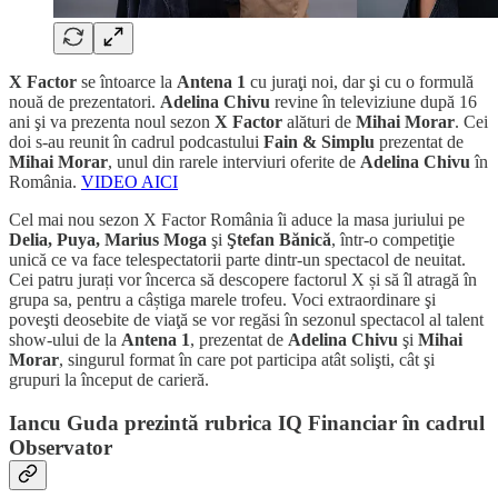
X Factor
se întoarce la
Antena 1
cu juraţi noi, dar şi cu o formulă
nouă de prezentatori.
Adelina Chivu
revine în televiziune după 16
ani şi va prezenta noul sezon
X Factor
alături de
Mihai Morar
. Cei
doi s-au reunit în cadrul podcastului
Fain & Simplu
prezentat de
Mihai Morar
, unul din rarele interviuri oferite de
Adelina Chivu
în
România.
VIDEO AICI
Cel mai nou sezon X Factor România îi aduce la masa juriului pe
Delia, Puya, Marius Moga
şi
Ştefan Bănică
, într-o competiţie
unică ce va face telespectatorii parte dintr-un spectacol de neuitat.
Cei patru jurați vor încerca să descopere factorul X și să îl atragă în
grupa sa, pentru a câștiga marele trofeu. Voci extraordinare şi
poveşti deosebite de viaţă se vor regăsi în sezonul spectacol al talent
show-ului de la
Antena 1
, prezentat de
Adelina Chivu
şi
Mihai
Morar
, singurul format în care pot participa atât solişti, cât şi
grupuri la început de carieră.
Iancu Guda prezintă rubrica IQ Financiar în cadrul
Observator