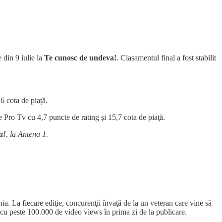
e din 9 iulie la
Te cunosc de undeva!
. Clasamentul final a fost stabilit
6 cota de piață.
e Pro Tv cu 4,7 puncte de rating şi 15,7 cota de piaţă.
a!
, la Antena 1.
La fiecare ediţie, concurenţii învaţă de la un veteran care vine să
cu peste 100.000 de video views în prima zi de la publicare.