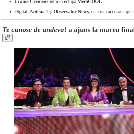
Urania Cremene
intră în echipa
MediCOOL
Digital:
Antena 1
şi
Observator News
, cele mai accesate apli
Te cunosc de undeva!
a ajuns la marea fina