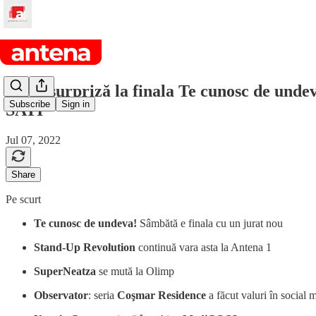
Jurat surpriză la finala Te cunosc de undev
Subscribe
Sign in
SATI
Jul 07, 2022
Share
Pe scurt
Te cunosc de undeva!
Sâmbătă e finala cu un jurat nou
Stand-Up Revolution
continuă vara asta la Antena 1
SuperNeatza
se mută la Olimp
Observator
: seria
Coşmar Residence
a făcut valuri în social 