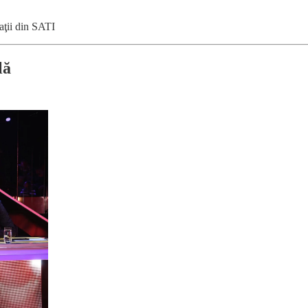
caţii din SATI
lă