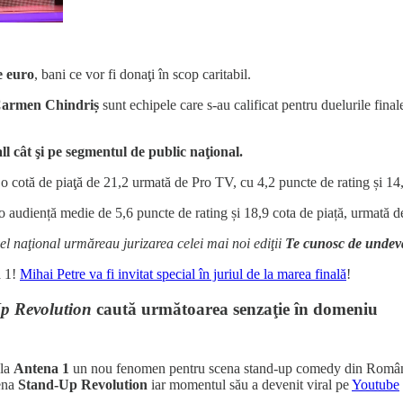
e euro
, bani ce vor fi donaţi în scop caritabil.
armen Chindriș
sunt echipele care s-au calificat pentru duelurile final
ll cât şi pe segmentul de public naţional.
 o cotă de piaţă de 21,2 urmată de Pro TV, cu 4,2 puncte de rating și 14,
o audiență medie de 5,6 puncte de rating și 18,9 cota de piață, urmată d
el naţional urmăreau jurizarea celei mai noi ediţii
Te cunosc de undev
a 1!
Mihai Petre va fi invitat special în juriul de la marea finală
!
p Revolution
caută următoarea senzaţie în domeniu
 la
Antena 1
un nou fenomen pentru scena stand-up comedy din România. 
ena
Stand-Up Revolution
iar momentul său a devenit viral pe
Youtube