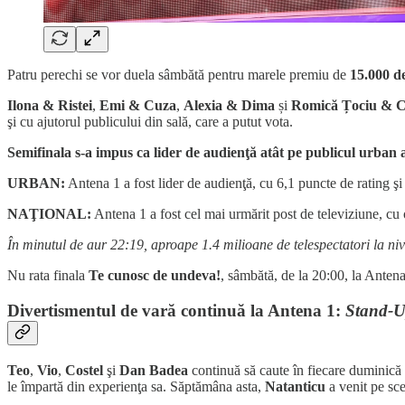
Patru perechi se vor duela sâmbătă pentru marele premiu de
15.000 d
Ilona & Ristei
,
Emi & Cuza
,
Alexia & Dima
și
Romică Țociu & C
şi cu ajutorul publicului din sală, care a putut vota.
Semifinala s-a impus ca lider de audienţă atât pe publicul urban a
URBAN:
Antena 1 a fost lider de audienţă, cu 6,1 puncte de rating şi
NAŢIONAL:
Antena 1 a fost cel mai urmărit post de televiziune, cu 
În minutul de aur 22:19, aproape 1.4 milioane de telespectatori la niv
Nu rata finala
Te cunosc de undeva!
, sâmbătă, de la 20:00, la Anten
Divertismentul de vară continuă la Antena 1:
Stand-U
Teo
,
Vio
,
Costel
şi
Dan Badea
continuă să caute în fiecare duminică
le împartă din experienţa sa. Săptămâna asta,
Natanticu
a venit pe sc