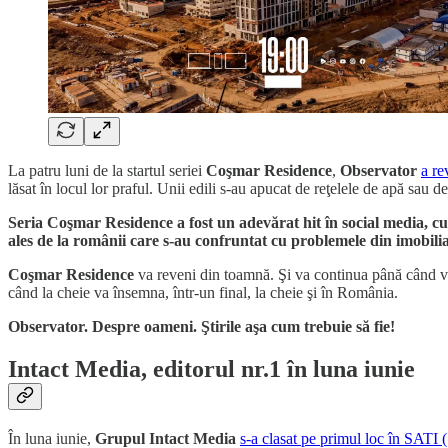
La patru luni de la startul seriei
Coşmar Residence
,
Observator
a re
lăsat în locul lor praful. Unii edili s-au apucat de reţelele de apă sau d
Seria Coşmar Residence a fost un adevărat hit în social media, c
ales de la românii care s-au confruntat cu problemele din imobilia
Coşmar Residence
va reveni din toamnă. Şi va continua până când vo
când la cheie va însemna, într-un final, la cheie şi în România.
Observator. Despre oameni. Ştirile aşa cum trebuie să fie!
Intact Media, editorul nr.1 în luna iunie
În luna iunie,
Grupul Intact Media
s-a clasat pe primul loc în SATI (