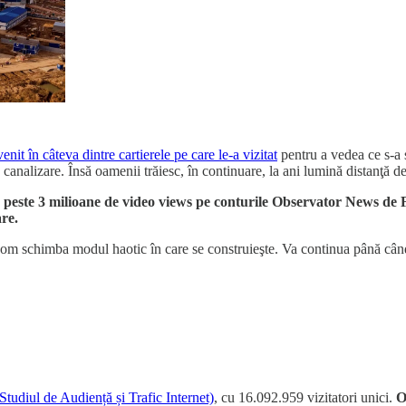
venit în câteva dintre cartierele pe care le-a vizitat
pentru a vedea ce s-a s
e canalizare. Însă oamenii trăiesc, în continuare, la ani lumină distanţă de 
u peste 3 milioane de video views pe conturile Observator News de F
re.
m schimba modul haotic în care se construieşte. Va continua până când a
Studiul de Audiență și Trafic Internet)
, cu 16.092.959 vizitatori unici.
O