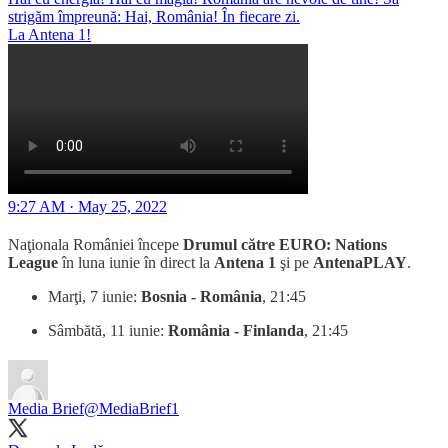
strigăm împreună: Hai, România! În fiecare zi.
La Antena 1!
9:27 AM · May 25, 2022
Naţionala României începe
Drumul către EURO: Nations
League
în luna iunie în direct la
Antena 1
şi pe
AntenaPLAY
.
Marţi, 7 iunie:
Bosnia - România
, 21:45
Sâmbătă, 11 iunie:
România - Finlanda
, 21:45
Media Brief
@MediaBrief1