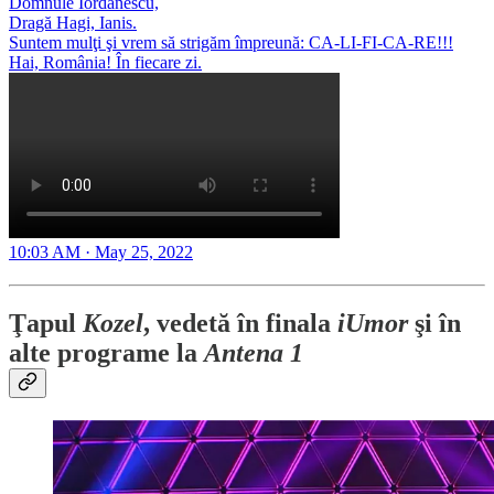
Domnule Iordănescu,
Dragă Hagi, Ianis.
Suntem mulţi şi vrem să strigăm împreună: CA-LI-FI-CA-RE!!!
Hai, România! În fiecare zi.
10:03 AM · May 25, 2022
Ţapul
Kozel
, vedetă în finala
iUmor
şi în
alte programe la
Antena 1