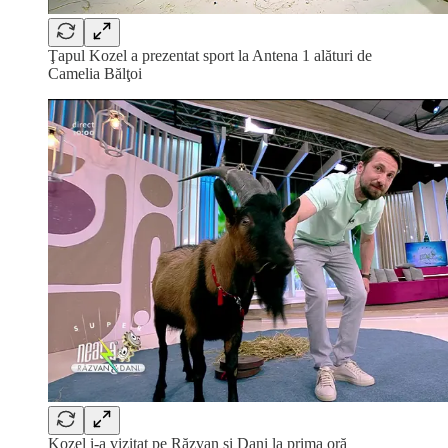
Ţapul Kozel a prezentat sport la Antena 1 alături de
Camelia Bălţoi
Kozel i-a vizitat pe Răzvan şi Dani la prima oră