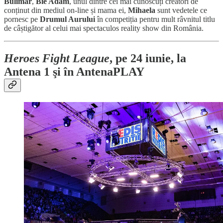
Bulimar
,
Bie Adam
, unul dintre cei mai cunoscuți creatori de
conținut din mediul on-line și mama ei,
Mihaela
sunt vedetele ce
pornesc pe
Drumul Aurului
în competiția pentru mult râvnitul titlu
de câștigător al celui mai spectaculos reality show din România.
Heroes Fight League
, pe 24 iunie, la
Antena 1 şi în AntenaPLAY