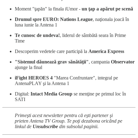
Moment "ţapăn" la finala iUmor -
un ţap a apărut pe scenă
Drumul spre EURO: Nations League
, naţionala joacă în
luna iunie la Antena 1
Te cunosc de undeva!
, liderul de sâmbătă seara în Prime
Time
Descoperim vedetele care participă la
America Express
"Sistemul dăunează grav sănătăţii"
, campania
Observator
ajunge la final
iFight HEROES 4
"Marea Confruntare", integral pe
AntenaPLAY şi la Antena 1
Digital:
Intact Media Group
se menţine pe primul loc în
SATI
Primeşti acest newsletter pentru că eşti partener şi
prieten Antena TV Group. Te poţi dezabona oricând pe
linkul de
Unsubscribe
din subsolul paginii.