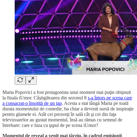
Maria Popovici a fost protagonista unui moment mai puţin obişnuit
la finala iUmor. Câştigătoarea din sezonul 8
s-a întors pe scena care
a consacrat-o însoţită de un ţap
. Acesta a stat lângă Maria pe toată
durata momentului de comedie, ba chiar a devenit sursă de inspiraţie
pentru glumele ei. Atât cei prezenţi în sală cât şi cei din faţa
televizoarelor au gustat momentul, însă au rămas cu semnul de
întrebare: care e faza cu ţapul de pe scena iUmor?
Momentul de reveal a venit mai târziu, în cadrul emisiunii