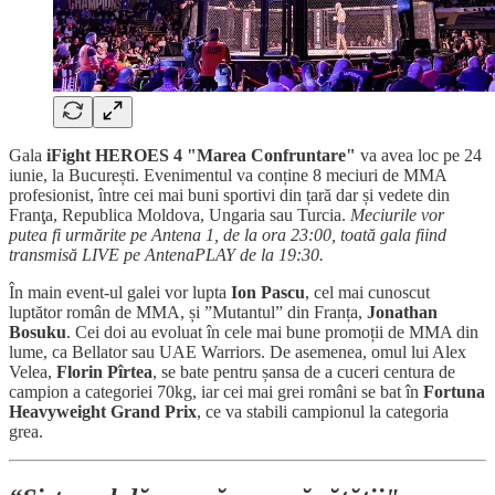
Gala
iFight HEROES 4 "Marea Confruntare"
va avea loc pe 24
iunie, la București. Evenimentul va conține 8 meciuri de MMA
profesionist, între cei mai buni sportivi din țară dar și vedete din
Franţa, Republica Moldova, Ungaria sau Turcia.
Meciurile vor
putea fi urmărite pe Antena 1, de la ora 23:00, toată gala fiind
transmisă LIVE pe AntenaPLAY de la 19:30.
În main event-ul galei vor lupta
Ion Pascu
, cel mai cunoscut
luptător român de MMA, și ”Mutantul” din Franța,
Jonathan
Bosuku
. Cei doi au evoluat în cele mai bune promoții de MMA din
lume, ca Bellator sau UAE Warriors. De asemenea, omul lui Alex
Velea,
Florin Pîrtea
, se bate pentru șansa de a cuceri centura de
campion a categoriei 70kg, iar cei mai grei români se bat în
Fortuna
Heavyweight Grand Prix
, ce va stabili campionul la categoria
grea.