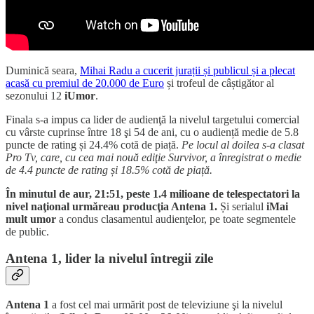
Duminică seara,
Mihai Radu a cucerit jurații și publicul și a plecat
acasă cu premiul de 20.000 de Euro
și trofeul de câștigător al
sezonului 12
iUmor
.
Finala s-a impus ca lider de audienţă la nivelul targetului comercial
cu vârste cuprinse între 18 şi 54 de ani, cu o audiență medie de 5.8
puncte de rating și 24.4% cotă de piață.
Pe locul al doilea s-a clasat
Pro Tv, care, cu cea mai nouă ediţie Survivor, a înregistrat o medie
de 4.4 puncte de rating și 18.5% cotă de piață.
În minutul de aur, 21:51, peste 1.4 milioane de telespectatori la
nivel naţional urmăreau producţia Antena 1.
Și serialul
iMai
mult umor
a condus clasamentul audienţelor, pe toate segmentele
de public.
Antena 1, lider la nivelul întregii zile
Antena 1
a fost cel mai urmărit post de televiziune şi la nivelul