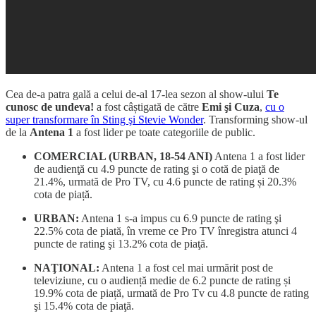
Cea de-a patra gală a celui de-al 17-lea sezon al show-ului
Te
cunosc de undeva!
a fost câștigată de către
Emi şi Cuza
,
cu o
super transformare în Sting şi Stevie Wonder
. Transforming show-ul
de la
Antena 1
a fost lider pe toate categoriile de public.
COMERCIAL (URBAN, 18-54 ANI)
Antena 1 a fost lider
de audienţă cu 4.9 puncte de rating şi o cotă de piaţă de
21.4%, urmată de Pro TV, cu 4.6 puncte de rating și 20.3%
cota de piață.
URBAN:
Antena 1 s-a impus cu 6.9 puncte de rating şi
22.5% cota de piată, în vreme ce Pro TV înregistra atunci 4
puncte de rating şi 13.2% cota de piaţă.
NAŢIONAL:
Antena 1 a fost cel mai urmărit post de
televiziune, cu o audiență medie de 6.2 puncte de rating și
19.9% cota de piață, urmată de Pro Tv cu 4.8 puncte de rating
şi 15.4% cota de piaţă.