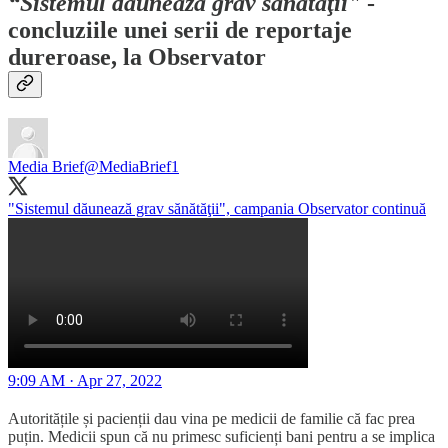
“Sistemul dăunează grav sănătăţii"
-
concluziile unei serii de reportaje
dureroase, la Observator
Media Brief
@MediaBrief1
"Sistemul dăunează grav sănătăţii", campania Observator continuă
9:09 AM · Apr 27, 2022
Autoritățile și pacienții dau vina pe medicii de familie că fac prea
puțin. Medicii spun că nu primesc suficienți bani pentru a se implica