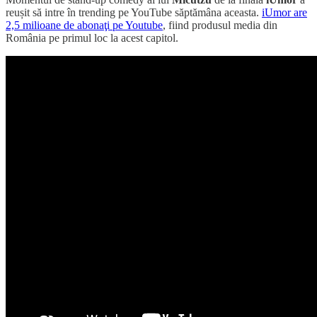
reușit să intre în trending pe YouTube săptămâna aceasta.
iUmor are
2,5 milioane de abonaţi pe Youtube
, fiind produsul media din
România pe primul loc la acest capitol.