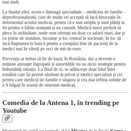
mai mult.
La finalul zilei, avem o întreagă specialitate – medicina de familie –
deprofesionalizată, care de multe ori acceptă să facă birocrație în
detrimentul actului medical, pentru că e mai simplu și sunt plătiți la
fel pentru o hârtie semnată și un consult. Medicii tineri preferă să
plece în străinătate, unde sunt ofertați nu doar cu salarii mari, dar și
cu prime de instalare, locuințe și loc central în societate, în loc să
facă împrumut la bancă pentru a cumpăra liste de pacienți de la
medici mai în vârstă pe zeci de mii de euro.
Prevenția ar trebui să fie de bază, în România, dar a devenit o
noțiune aproape îngropată și autoritățile nu au nicio strategie pentru
îmbunătăți situația. La final de zi, se adâncește doar hăul între
românii care își permit sănătate la privat și medici specialiști și cei
pentru care medicul de familie e singura și cea mai ieftină soluție de
a fi băgați în seamă de sistemul medical.
Comedia de la Antena 1, în trending pe
Youtube
Momentul de stand-up comedy al lui
Micutzu
de la finala
iUmor
a