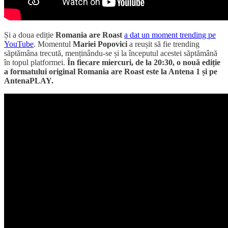
Și a doua ediție
Romania are Roast
a dat un moment trending pe
YouTube
. Momentul
Mariei Popovici
a reușit să fie trending
săptămâna trecută, menținându-se și la începutul acestei săptămână
în topul platformei.
În fiecare miercuri, de la 20:30, o nouă ediție
a formatului original Romania are Roast este la Antena 1 și pe
AntenaPLAY.