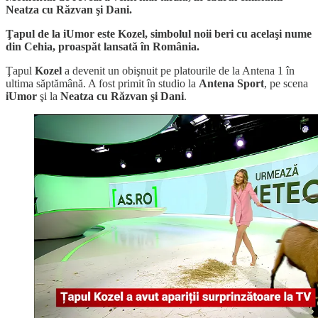
Neatza cu Răzvan şi Dani.
Ţapul de la iUmor este Kozel, simbolul noii beri cu acelaşi nume
din Cehia, proaspăt lansată în România.
Ţapul
Kozel
a devenit un obişnuit pe platourile de la Antena 1 în
ultima săptămână. A fost primit în studio la
Antena Sport
, pe scena
iUmor
şi la
Neatza cu Răzvan şi Dani
.