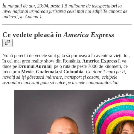
În minutul de aur, 23:04, peste 1.5 milioane de telespectatori la
nivel naţional urmăreau jurizarea celei mai noi ediţii Te cunosc de
undeva!, la Antena 1.
Ce vedete pleacă în
America Express
Nouă perechi de vedete sunt gata să pornească în aventura vieții lor,
în cel mai greu reality show din România.
America Express
îi va
duce pe
Drumul Aurului
, pe o rută de peste 7000 de kilometri, ce
trece prin
Mexic
,
Guatemala
și
Columbia
.
Cu doar 1 euro pe zi,
nevoiți să își găsească mâncare, transport și cazare, echipele
sezonului cinci sunt gata să calce pe urmele conquistadorilor.