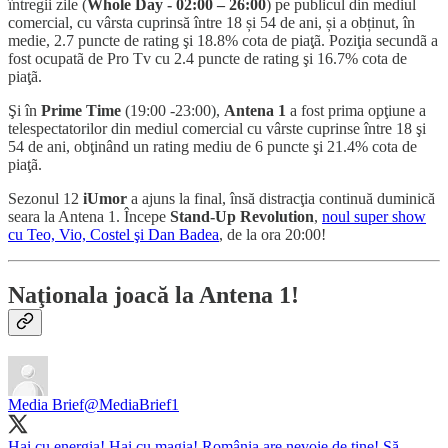
întregii zile (
Whole Day - 02:00 – 26:00
) pe publicul din mediul
comercial, cu vârsta cuprinsă între 18 și 54 de ani, și a obținut, în
medie, 2.7 puncte de rating şi 18.8% cota de piaţã. Poziţia secundã a
fost ocupatã de Pro Tv cu 2.4 puncte de rating şi 16.7% cota de
piaţã.
Şi în
Prime Time
(19:00 -23:00),
Antena 1
a fost prima opţiune a
telespectatorilor din mediul comercial cu vârste cuprinse între 18 şi
54 de ani, obţinând un rating mediu de 6 puncte şi 21.4% cota de
piaţã.
Sezonul 12
iUmor
a ajuns la final, însă distracţia continuă duminică
seara la Antena 1. Începe
Stand-Up Revolution
,
noul super show
cu Teo, Vio, Costel şi Dan Badea
, de la ora 20:00!
Naţionala joacă la Antena 1!
Media Brief
@MediaBrief1
Hai cu energia! Hai cu magia! România are nevoie de tine! Să