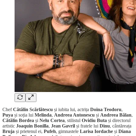
Chef
Cătălin Scărlătescu
și iubita lui, actrița
Doina Teodoru
,
Puya
și soția lui
Melinda
,
Andreea Antonescu
și
Andreea Bălan
,
Cătălin Bordea
și
Nelu Cortea
, stilistul
Ovidiu Buta
și directorul
artistic
Joaquin Bonilla
,
Jean Gavril
și fratele lui
Dinu
, cântăreața
Bruja
și prietenul ei,
Pufeh
, gimnastele
Larisa Iordache
și
Diana