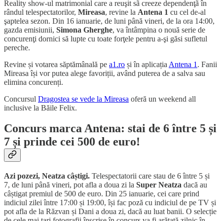
Reality show-ul matrimonial care a reuşit sã creeze dependenţã în
rândul telespectatorilor,
Mireasa
, revine la
Antena 1
cu cel de-al
şaptelea sezon. Din 16 ianuarie, de luni până vineri, de la ora 14:00,
gazda emisiunii,
Simona Gherghe
, va întâmpina o nouă serie de
concurenţi dornici să lupte cu toate forţele pentru a-şi găsi sufletul
pereche.
Revine și votarea săptămânală pe
a1.ro
și în aplicația
Antena 1
. Fanii
Mireasa își vor putea alege favoriții, având puterea de a salva sau
elimina concurenți.
Concursul
Dragostea se vede la Mireasa
oferă un weekend all
inclusive la Băile Felix.
Concurs marca Antena:
stai de 6 între 5 și
7 și prinde cei 500 de euro!
Azi pozezi, Neatza câștigi.
Telespectatorii care stau de 6 între 5 și
7, de luni până vineri, pot afla a doua zi la
Super Neatza
dacă au
câștigat premiul de 500 de euro. Din 25 ianuarie, cei care prind
indiciul zilei între 17:00 și 19:00, își fac poză cu indiciul de pe TV și
pot afla de la Răzvan și Dani a doua zi, dacă au luat banii. O selecție
de cele mai tari fotografii înscrise în concurs va fi arătată zilnic în