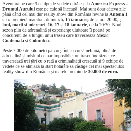
Aventura pe care 9 echipe de vedete o trăiesc la
America Express –
Drumul Aurului
este pe cale să înceapă! Mai sunt doar câteva zile
până când cel mai dur reality show din România revine la
Antena 1
c
u o premieră maraton: duminică,
15 ianuarie,
de la ora 20:00, și
luni, marți și miercuri
,
16, 17
și
18 ianuarie
, de la 20:30. Noul
sezon plin de adrenalină și experiențe uluitoare îi poartă pe
concurenți de-a lungul unui traseu care traversează
Mexi
c,
Guatemala
și
Columbia
.
Peste 7.000 de kilometri parcurși într-o cursă nebună, plină de
adrenalină și misiuni ce par imposibile, un traseu îndrăzneț ce
traversează trei țări cu o rată a criminalității crescută și 9 echipe de
vedete ce se aliniază la start hotărâte să câștige cel mai spectaculos
reality show din România și marele premiu de
30.000 de euro.