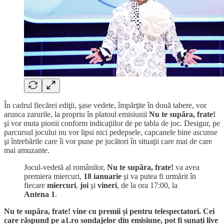
În cadrul fiecărei ediţii, şase vedete, împărţite în două tabere, vor
arunca zarurile, la propriu în platoul emisiunii
Nu te supăra, frate!
şi vor muta pionii conform indicaţiilor de pe tabla de joc. Desigur, pe
parcursul jocului nu vor lipsi nici pedepsele, capcanele bine ascunse
şi întrebările care îi vor pune pe jucători în situaţii care mai de care
mai amuzante.
Jocul-vedetă al românilor,
Nu te supăra, frate!
va avea
premiera miercuri,
18 ianuarie
şi va putea fi urmărit în
fiecare
miercuri
,
joi
şi
vineri
, de la ora 17:00, la
Antena 1
.
Nu te supăra, frate! vine cu premii și pentru telespectatori. Cei
care răspund pe a1.ro sondajelor din emisiune, pot fi sunați live