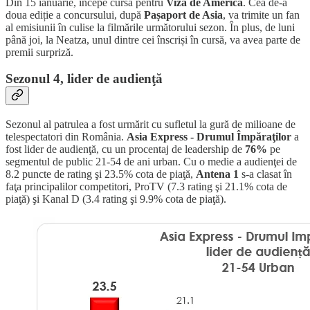
Din 15 ianuarie, începe cursa pentru
Viza de America
. Cea de-a
doua ediție a concursului, după
Pașaport de Asia
, va trimite un fan
al emisiunii în culise la filmările următorului sezon. În plus, de luni
până joi, la Neatza, unul dintre cei înscriși în cursă, va avea parte de
premii surpriză.
Sezonul 4, lider de audienţă
Sezonul al patrulea a fost urmărit cu sufletul la gură de milioane de
telespectatori din România.
Asia Express - Drumul Împăraţilor
a
fost lider de audienţă, cu un procentaj de leadership de
76%
pe
segmentul de public 21-54 de ani urban. Cu o medie a audienţei de
8.2 puncte de rating şi 23.5% cota de piaţă,
Antena 1
s-a clasat în
faţa principalilor competitori, ProTV (7.3 rating şi 21.1% cota de
piaţă) şi Kanal D (3.4 rating şi 9.9% cota de piaţă).