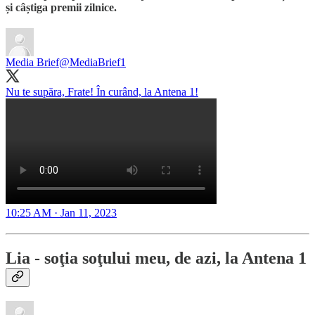
și câștiga premii zilnice.
Media Brief
@MediaBrief1
Nu te supăra, Frate! În curând, la Antena 1!
10:25 AM · Jan 11, 2023
Lia - soţia soţului meu
, de azi, la Antena 1