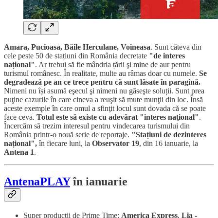
Amara, Pucioasa, Băile Herculane, Voineasa
. Sunt câteva din
cele peste 50 de stațiuni din România decretate
"de interes
național"
. Ar trebui să fie mândria țării şi mine de aur pentru
turismul românesc. În realitate, multe au râmas doar cu numele.
Se
degradează pe an ce trece pentru că sunt lăsate în paragină.
Nimeni nu își asumă eşecul şi nimeni nu găseşte soluții. Sunt prea
puţine cazurile în care cineva a reuşit să mute munţii din loc. Însă
aceste exemple în care omul a sfinţit locul sunt dovada că se poate
face ceva.
Totul este să existe cu adevărat "interes naţional"
.
Încercăm să trezim interesul pentru vindecarea turismului din
România printr-o nouă serie de reportaje.
"Stațiuni de dezinteres
național",
în fiecare luni, la
Observator 19
, din 16 ianuarie, la
Antena 1
.
AntenaPLAY
în ianuarie
Super producții de Prime Time:
America Express
,
Lia -