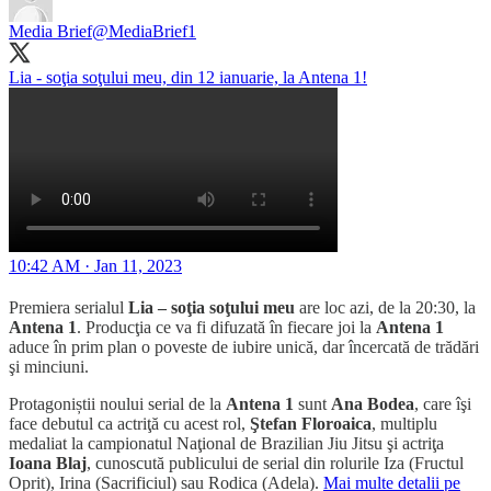
Media Brief
@MediaBrief1
Lia - soţia soţului meu, din 12 ianuarie, la Antena 1!
10:42 AM · Jan 11, 2023
Premiera serialul
Lia – soţia soţului meu
are loc azi, de la 20:30, la
Antena 1
. Producţia ce va fi difuzată în fiecare joi la
Antena 1
aduce în prim plan o poveste de iubire unică, dar încercată de trădări
şi minciuni.
Protagoniștii noului serial de la
Antena 1
sunt
Ana Bodea
, care îşi
face debutul ca actriţă cu acest rol,
Ştefan Floroaica
, multiplu
medaliat la campionatul Naţional de Brazilian Jiu Jitsu şi actriţa
Ioana Blaj
, cunoscută publicului de serial din rolurile Iza (Fructul
Oprit), Irina (Sacrificiul) sau Rodica (Adela).
Mai multe detalii pe