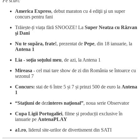
Pe scurt:
America Express
, debut maraton cu 4 ediţii şi un super
concurs pentru fani
Trăiește-ți viața fără SNOOZE! La
Super Neatza cu Răzvan
şi Dani
Nu te supăra, frate!
, prezentat de
Pepe
, din 18 ianuarie, la
Antena 1
Lia - soţia soţului meu
, de azi, la Antena 1
Mireasa
- cel mai tare show de zi din România se întoarce cu
sezonul 7
Concurs:
stai de 6 între 5 și 7 și prinzi 500 de euro la
Antena
1
“Staţiuni de
dez
interes naţional”
, noua serie Observator
Cupa Ligii Portugaliei
, filme și producții exclusive în
ianuarie pe
AntenaPLAY
a1.ro
, liderul site-urilor de divertisment din SATI