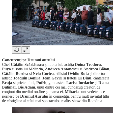
Concurenţi pe Drumul aurului
Chef
Cătălin Scărlătescu
și iubita lui, actrița
Doina Teodoru
,
Puya
și soția lui
Melinda
,
Andreea Antonescu
și
Andreea Bălan
,
Cătălin Bordea
și
Nelu Cortea
, stilistul
Ovidiu Buta
și directorul
artistic
Joaquin Bonilla
,
Jean Gavril
și fratele lui
Dinu
, cântăreața
Bruja
și prietenul ei,
Pufeh
, gimnastele
Larisa Iordache
și
Diana
Bulimar
,
Bie Adam
, unul dintre cei mai cunoscuți creatori de
conținut din mediul on-line și mama ei,
Mihaela
sunt vedetele ce
pornesc pe
Drumul Aurului
în competiția pentru mult râvnitul titlu
de câștigător al celui mai spectaculos reality show din România.