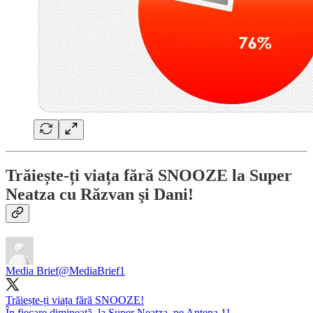
Trăiește-ți viața fără SNOOZE
la Super
Neatza cu Răzvan şi Dani!
Media Brief
@MediaBrief1
Trăiește-ți viața fără SNOOZE!
În fiecare dimineaţă, la Super Neatza, pe Antena 1!