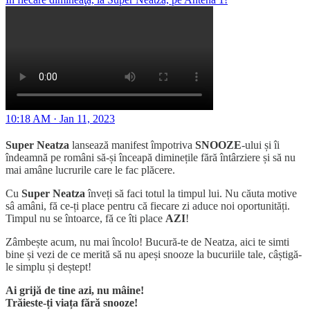
10:18 AM · Jan 11, 2023
Super Neatza
lansează manifest împotriva
SNOOZE
-ului și îi
îndeamnă pe români să-și înceapă diminețile fără întârziere și să nu
mai amâne lucrurile care le fac plăcere.
Cu
Super Neatza
înveți să faci totul la timpul lui. Nu căuta motive
sâ amâni, fă ce-ți place pentru că fiecare zi aduce noi oportunități.
Timpul nu se întoarce, fă ce îti place
AZI
!
Zâmbește acum, nu mai încolo! Bucură-te de Neatza, aici te simti
bine și vezi de ce merită să nu apeși snooze la bucuriile tale, câștigă-
le simplu și deștept!
Ai grijă de tine azi, nu mâine!
Trăieste-ți viața fără snooze!