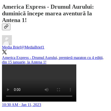
America Express - Drumul Aurului
:
duminică începe marea aventură la
Antena 1!
Media Brief
@MediaBrief1
America Express - Drumul Aurului, premieră maraton cu 4 ediţii,
din 15 ianuarie, la Antena 1!
10:30 AM · Jan 11, 2023