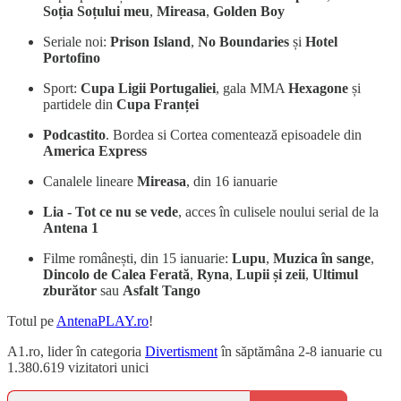
Soția Soțului meu
,
Mireasa
,
Golden Boy
Seriale noi:
Prison Island
,
No Boundaries
și
Hotel
Portofino
Sport:
Cupa Ligii Portugaliei
, gala MMA
Hexagone
și
partidele din
Cupa Franței
Podcastito
. Bordea si Cortea comentează episoadele din
America Express
Canalele lineare
Mireasa
, din 16 ianuarie
Lia - Tot ce nu se vede
, acces în culisele noului serial de la
Antena 1
Filme românești, din 15 ianuarie:
Lupu
,
Muzica în sange
,
Dincolo de Calea Ferată
,
Ryna
,
Lupii și zeii
,
Ultimul
zburător
sau
Asfalt Tango
Totul pe
AntenaPLAY.ro
!
A1.ro, lider în categoria
Divertisment
în săptămâna 2-8 ianuarie cu
1.380.619 vizitatori unici